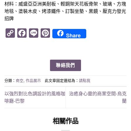
材料：威盛亞亞洲美耐板、輕鋼架天花板骨架、玻璃、方塊
地毯、塗裝木皮、烤漆鐵件、訂製坐墊、黑鏡、壓克力發光
招牌
Copy
Facebook
Line
Pinterest
Share
Link
聯絡我們
分類：
商空
,
作品展示
此文章固定連結為：
請點我
以強烈對比色調設計的風格咖
治癒身心靈的商業空間-烏克
啡廳-巴黎
蘭
相關作品