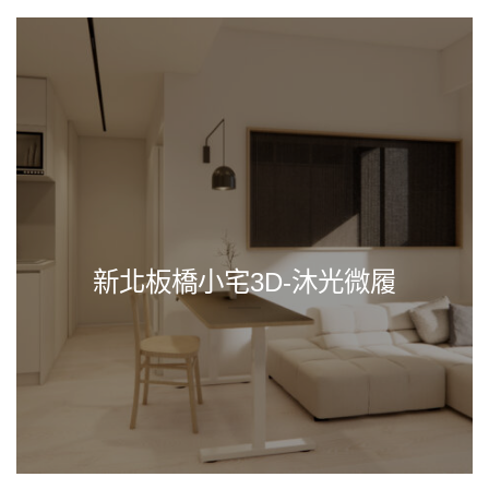
新北板橋小宅3D-沐光微履