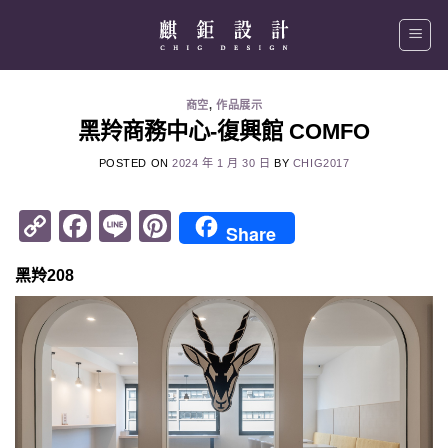
Skip
to
content
商空
,
作品展示
黑羚商務中心-復興館 COMFO
POSTED ON
2024 年 1 月 30 日
BY
CHIG2017
Copy
Facebook
Line
Pinterest
Share
Link
黑羚208