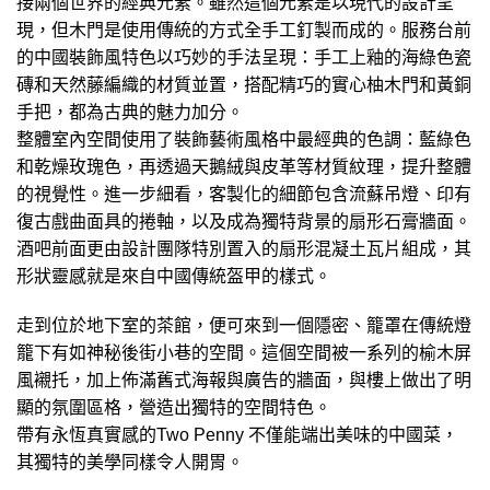
接兩個世界的經典元素。雖然這個元素是以現代的設計呈
現，但木門是使用傳統的方式全手工釘製而成的。服務台前
的中國裝飾風特色以巧妙的手法呈現：手工上釉的海綠色瓷
磚和天然藤編織的材質並置，搭配精巧的實心柚木門和黃銅
手把，都為古典的魅力加分。
整體室內空間使用了裝飾藝術風格中最經典的色調：藍綠色
和乾燥玫瑰色，再透過天鵝絨與皮革等材質紋理，提升整體
的視覺性。進一步細看，客製化的細節包含流蘇吊燈、印有
復古戲曲面具的捲軸，以及成為獨特背景的扇形石膏牆面。
酒吧前面更由設計團隊特別置入的扇形混凝土瓦片組成，其
形狀靈感就是來自中國傳統盔甲的樣式。
走到位於地下室的茶館，便可來到一個隱密、籠罩在傳統燈
籠下有如神秘後街小巷的空間。這個空間被一系列的榆木屏
風襯托，加上佈滿舊式海報與廣告的牆面，與樓上做出了明
顯的氛圍區格，營造出獨特的空間特色。
帶有永恆真實感的Two Penny 不僅能端出美味的中國菜，
其獨特的美學同樣令人開胃。