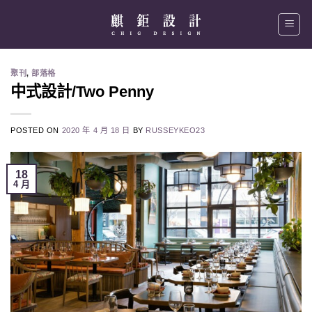
Skip
to
content
聚刊
,
部落格
中式設計/Two Penny
POSTED ON
2020 年 4 月 18 日
BY
RUSSEYKEO23
18
4 月