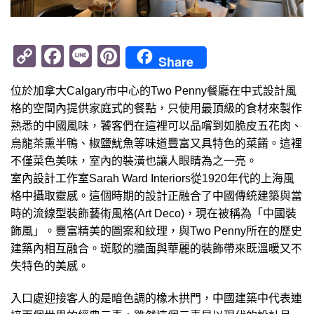
Copy
Facebook
Line
Pinterest
Share
Link
位於加拿大Calgary市中心的Two Penny餐廳在中式設計風
格的空間內提供家庭式的餐點，只使用最頂級的食材來製作
熟悉的中國風味，饕客們在這裡可以品嚐到如脆皮五花肉、
烏龍茶熏半鴨、椒鹽魷魚等味道豐富又具特色的菜餚。這裡
不僅菜色美味，室內的裝潢也讓人眼睛為之一亮。
室內設計工作室Sarah Ward Interiors從1920年代的上海風
格中攝取靈感。這個時期的設計正融合了中國傳統建築與當
時的流線型裝飾藝術風格(Art Deco)，現在被稱為「中國裝
飾風」。豐富精美的圖案和紋理，與Two Penny所在的歷史
建築內相互融合。斑駁的牆面與華麗的裝飾帶來既溫暖又不
失特色的美感。
入口處迎接客人的是暗色調的橡木拱門，中國建築中代表連