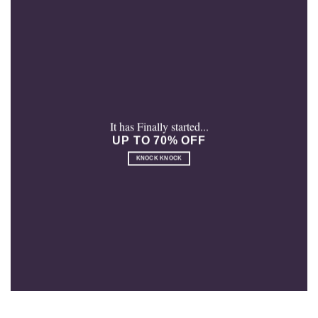
It has Finally started...
UP TO 70% OFF
KNOCK KNOCK