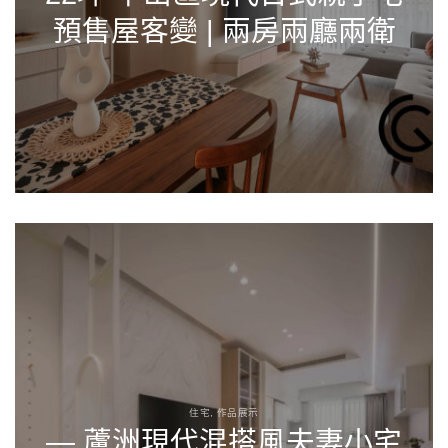
預售屋客變 | 兩房兩廳兩衛
住宅, 作品展示
— 蘆洲現代混搭風夫妻小宅