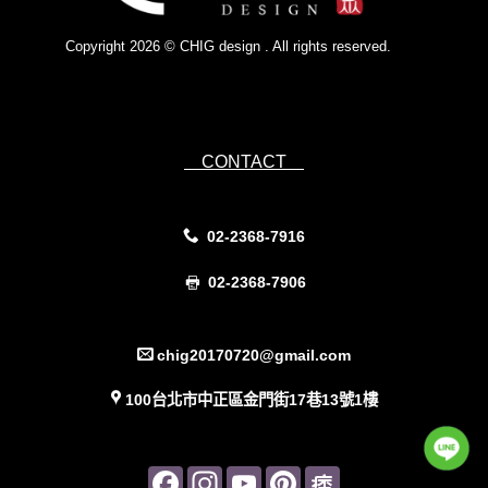
Copyright 2026 © CHIG design . All rights reserved.
Powered by
IsForm
CONTACT
02-2368-7916
02-2368-7906
chig20170720@gmail.com
100台北市中正區金門街17巷13號1樓
Facebook
Instagram
YouTube
Pinterest
Pinterest