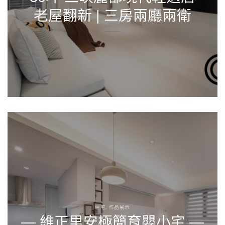
老屋翻新 | 三房兩廳兩衛
住宅, 作品展示
— 維正里安極簡育嬰小宅 —