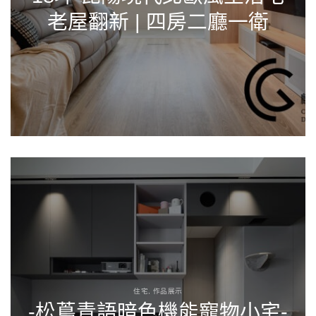
老屋翻新 | 四房二廳一衛
住宅, 作品展示
-松蔦青語暗色機能寵物小宅-