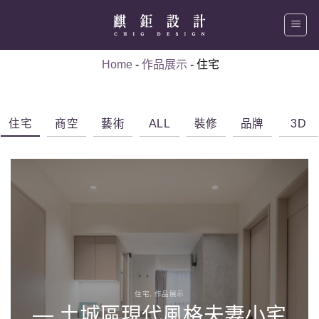
Skip
to
content
Home
-
作品展示
-
住宅
住宅
商空
藝術
ALL
裝修
品牌
3D
住宅, 作品展示
— 土城區現代風格夫妻小宅