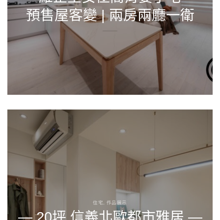
預售屋客變 | 兩房兩廳一衛
住宅, 作品展示
— 20坪 信義北歐都市雅居 —