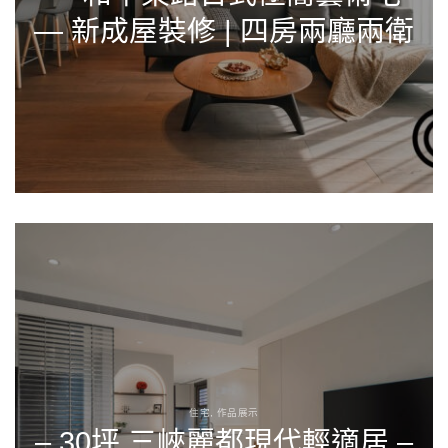
— 新成屋裝修 | 四房兩廳兩衛
住宅, 作品展示
– 30坪 三峽麗都現代輕適居 –