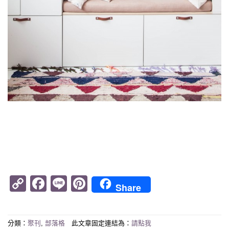
Copy
Facebook
Line
Pinterest
Share
Link
分類：
聚刊
,
部落格
此文章固定連結為：
請點我