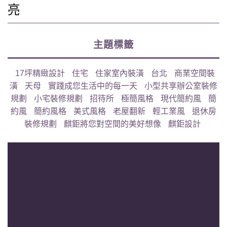
亮
主題標籤
17坪精緻設計
住宅
住家室內裝潢
台北
商業空間裝
潢
天母
實踐成您生活中的每一天
小型共享辦公室裝修
規劃
小宅裝修規劃
招待所
極簡風格
現代簡約風
簡
約風
簡約風格
美式風格
老屋翻新
輕工業風
退休房
裝修規劃
麒鉅將您對空間的美好想像
麒鉅設計