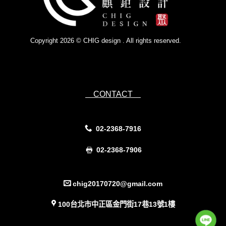
Copyright 2026 © CHIG design . All rights reserved.
Powered by
IsForm
CONTACT
02-2368-7916
02-2368-7906
chig20170720@gmail.com
100台北市中正區金門街17巷13號1樓