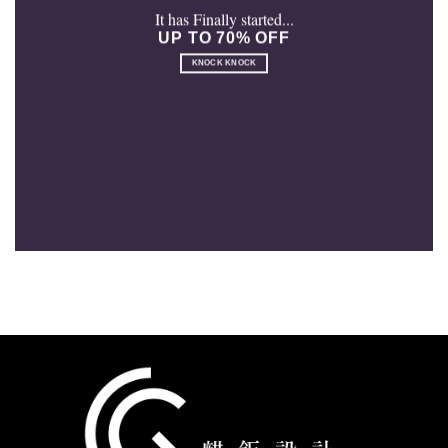
It has Finally started...
UP TO 70% OFF
KNOCK KNOCK