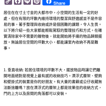
Copy
Facebook
Line
Pinterest
Share
Link
居住在在寸土寸金的大都市中，小空間的生活有一定的好
處，但在有限的坪數內維持環境的整潔與舒適感並不是件容
易的事，著手整理與收納或許是個困難的課題，令人生畏。
以下將介紹一些大家都能輕鬆駕馭的整理技巧和方式。在確
實清除家中不需要的雜物後，就能開始將手邊的物品歸類擺
放。無論居住空間的坪數大小，都能讓室內收納不再是難
事。
1. 垂直收納: 若居住環境的坪數不大，擺放物品時讓它們離
開地面絕對是視覺上最有感的收納技巧。漂浮式層架、壁鉤
和壁掛式的裝置是你的好朋友。有大量的書籍或公仔收藏無
法斷捨離嗎？放在漂浮式的層架上都是效果佳的收納方式，
門的上方以及房間的角落都可以安裝。