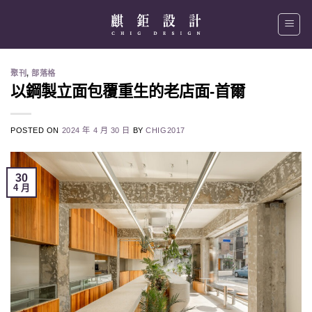
Skip
to
content
聚刊
,
部落格
以鋼製立面包覆重生的老店面-首爾
POSTED ON
2024 年 4 月 30 日
BY
CHIG2017
30
4 月