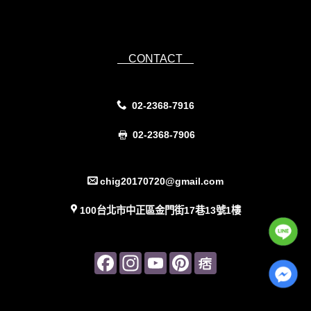
Powered by
IsForm
CONTACT
02-2368-7916
02-2368-7906
chig20170720@gmail.com
100台北市中正區金門街17巷13號1樓
Facebook
Instagram
YouTube
Pinterest
Pinterest
Channel