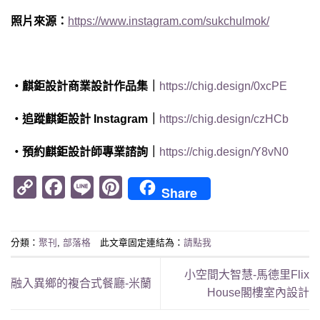
照片來源：
https
://www.instagram.com/sukchulmok/
・麒鉅設計商業設計作品集｜
https://chig.design/0xcPE
・追蹤麒鉅設計 Instagram｜
https://chig.design/czHCb
・預約麒鉅設計師專業諮詢｜
https://chig.design/Y8vN0
Copy
Facebook
Line
Pinterest
Share
Link
分類：
聚刊
,
部落格
此文章固定連結為：
請點我
小空間大智慧-馬德里Flix
融入異鄉的複合式餐廳-米蘭
House閣樓室內設計