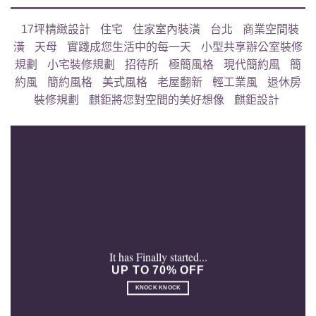
17坪精緻設計
住宅
住家室內裝潢
台北
商業空間裝
潢
天母
實踐成您生活中的每一天
小型共享辦公室裝修
規劃
小宅裝修規劃
招待所
極簡風格
現代簡約風
簡
約風
簡約風格
美式風格
老屋翻新
輕工業風
退休房
裝修規劃
麒鉅將您對空間的美好想像
麒鉅設計
It has Finally started...
UP TO 70% OFF
KNOCK KNOCK