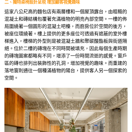
二、獨特桌椅設計呈現 增加顧客視覺趣味
這家八公尺高的麵包店有兩層樓和一個屋頂露台，由粗糙的
混凝土和磚結構包覆著充滿植物的明亮內部空間。一樓的佈
局圍繞著一個圓形的混凝土吧檯，而廚房位於空間的後方，
被座位環繞著。樓上提供的更多座位可透過有遮蔽的室外樓
梯進入，樓梯的外型則是被混凝土牆和聚碳酸酯板與街道隔
絕。位於二樓的磚塊在不同時間被填充，因此每個生產時期
的磚塊圖案都略有不同，增添了一份時間流逝的感覺。窗戶
區的磚也排列出裝飾性的孔洞，增加視覺的趣味。而重建的
落地窗則通往一個種滿植物的陽台，提供客人另一個探索的
空間。