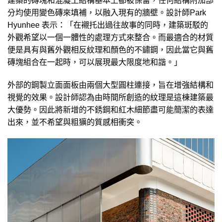
建築的磚塊和混凝土結構基本上都被保留，任何結構附加部
分均使用變色磚來填補，以融入現有的牆壁。設計師Park
Hyunhee 表示：「在襯托出過往故事的同時，建築斑駁的
外觀希望以一個一體性的處理方式來整合。而最適合的材質
便是具有與舊外觀相反紋理和顏色的不鏽鋼，因此當它與舊
磚塊組合在一起時，可以展現最大限度地和諧。」
外部的鋼製立面面板由兩個大型圓柱連接，旨在增強結構和
視覺的效果。設計師認為由時間所創造的紋理是這棟建築最
大優勢。因此將新增的不銹鋼和紅木細節盡可能簡潔的表達
出來，並不希望與粗獷的質感相衝突。