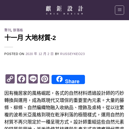
Skip
to
content
聚刊
,
部落格
十一月 大地材質-2
POSTED ON
2020 年 12 月 2 日
BY
RUSSEYKEO23
Copy
Facebook
Line
Pinterest
Share
Link
因有機居家的風格崛起，各式的自然材料透過設計師的巧妙
轉換與運用，成為既現代又環保的重要室內元素。大量的藤
條、柳條、自然編織物融入收納品、燈飾及桌椅。從以往繁
複的波希米亞風格到現在乾淨利落的極簡樣式，運用自然的
材質不再只限定於一種呈現方式。設計師重組這些自然元素