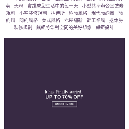
潢
天母
實踐成您生活中的每一天
小型共享辦公室裝修
規劃
小宅裝修規劃
招待所
極簡風格
現代簡約風
簡
約風
簡約風格
美式風格
老屋翻新
輕工業風
退休房
裝修規劃
麒鉅將您對空間的美好想像
麒鉅設計
It has Finally started...
UP TO 70% OFF
KNOCK KNOCK