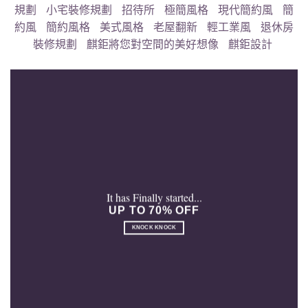
規劃
小宅裝修規劃
招待所
極簡風格
現代簡約風
簡
約風
簡約風格
美式風格
老屋翻新
輕工業風
退休房
裝修規劃
麒鉅將您對空間的美好想像
麒鉅設計
It has Finally started...
UP TO 70% OFF
KNOCK KNOCK