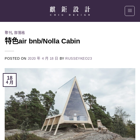
Skip
to
content
聚刊
,
部落格
特色air bnb/Nolla Cabin
POSTED ON
2020 年 4 月 18 日
BY
RUSSEYKEO23
18
4 月