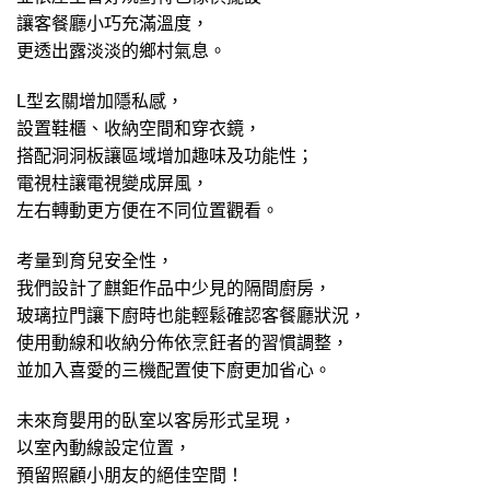
讓客餐廳小巧充滿溫度，
更透出露淡淡的鄉村氣息。
L型玄關增加隱私感，
設置鞋櫃、收納空間和穿衣鏡，
搭配洞洞板讓區域增加趣味及功能性；
電視柱讓電視變成屏風，
左右轉動更方便在不同位置觀看。
考量到育兒安全性，
我們設計了麒鉅作品中少見的隔間廚房，
玻璃拉門讓下廚時也能輕鬆確認客餐廳狀況，
使用動線和收納分佈依烹飪者的習慣調整，
並加入喜愛的三機配置使下廚更加省心。
未來育嬰用的臥室以客房形式呈現，
以室內動線設定位置，
預留照顧小朋友的絕佳空間！