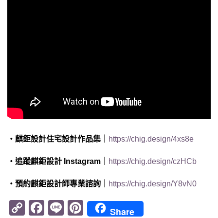
・麒鉅設計住宅設計作品集｜
https://chig.design/4xs8e
・追蹤麒鉅設計 Instagram｜
https://chig.design/czHCb
・預約麒鉅設計師專業諮詢｜
https://chig.design/Y8vN0
Copy
Facebook
Line
Pinterest
Share