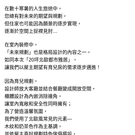
在數十寒暑的人生旅途中，
您總有對未來的期望與規劃，
但住家也可能因為願景的逐步實現，
逐漸於空間上捉襟見肘…
在室內裝修中，
「未來規劃」也是格局設計的內容之一，
如同本次「20坪北歐都市雅居」，
讓我們以屋主期望有育兒房的需求逐步邁進！
因為
育兒規劃，
設計師放大客廳並結合餐廳變成開放空間，
櫃體設計為內嵌消除邊角，
讓室內寬敞和安全性同時擁有；
為了營造溫馨氛圍，
我們使用了北歐風常見的元素—
木紋和奶茶色作為主基調，
並依屋主喜好規劃特色傢俱擺設，