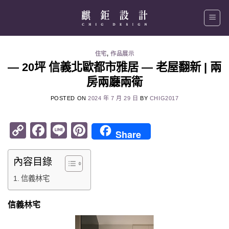
Skip
to
content
住宅
,
作品展示
— 20坪 信義北歐都市雅居 — 老屋翻新 | 兩
房兩廳兩衛
POSTED ON
2024 年 7 月 29 日
BY
CHIG2017
Copy
Facebook
Line
Pinterest
Share
Link
內容目錄
信義林宅
信義林宅