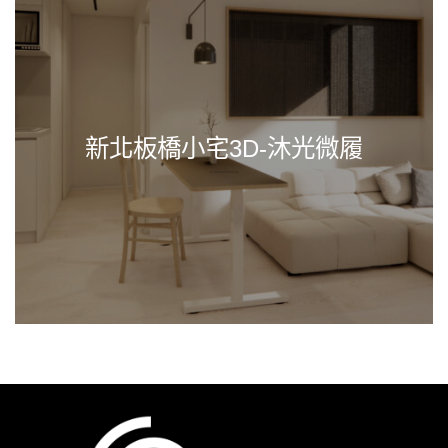
新北板橋小宅3D-沐光微履