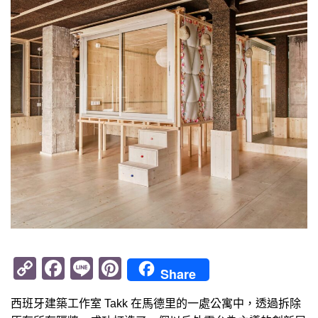
Copy
Facebook
Line
Pinterest
Share
Link
西班牙建築工作室 Takk 在馬德里的一處公寓中，透過拆除