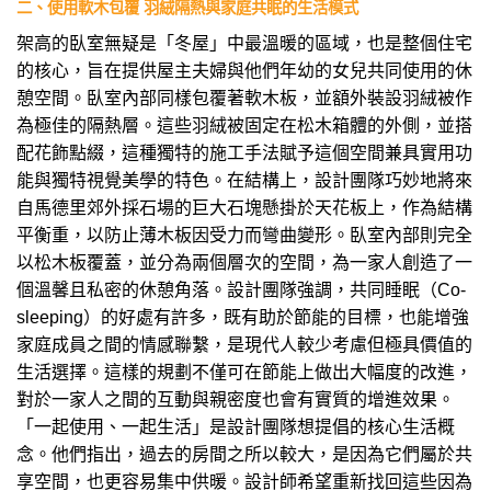
二、使用軟木包覆 羽絨隔熱與家庭共眠的生活模式
架高的臥室無疑是「冬屋」中最溫暖的區域，也是整個住宅
的核心，旨在提供屋主夫婦與他們年幼的女兒共同使用的休
憩空間。臥室內部同樣包覆著軟木板，並額外裝設羽絨被作
為極佳的隔熱層。這些羽絨被固定在松木箱體的外側，並搭
配花飾點綴，這種獨特的施工手法賦予這個空間兼具實用功
能與獨特視覺美學的特色。在結構上，設計團隊巧妙地將來
自馬德里郊外採石場的巨大石塊懸掛於天花板上，作為結構
平衡重，以防止薄木板因受力而彎曲變形。臥室內部則完全
以松木板覆蓋，並分為兩個層次的空間，為一家人創造了一
個溫馨且私密的休憩角落。設計團隊強調，共同睡眠（Co-
sleeping）的好處有許多，既有助於節能的目標，也能增強
家庭成員之間的情感聯繫，是現代人較少考慮但極具價值的
生活選擇。這樣的規劃不僅可在節能上做出大幅度的改進，
對於一家人之間的互動與親密度也會有實質的增進效果。
「一起使用、一起生活」是設計團隊想提倡的核心生活概
念。他們指出，過去的房間之所以較大，是因為它們屬於共
享空間，也更容易集中供暖。設計師希望重新找回這些因為