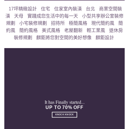
17坪精緻設計
住宅
住家室內裝潢
台北
商業空間裝
潢
天母
實踐成您生活中的每一天
小型共享辦公室裝修
規劃
小宅裝修規劃
招待所
極簡風格
現代簡約風
簡
約風
簡約風格
美式風格
老屋翻新
輕工業風
退休房
裝修規劃
麒鉅將您對空間的美好想像
麒鉅設計
It has Finally started...
UP TO 70% OFF
KNOCK KNOCK