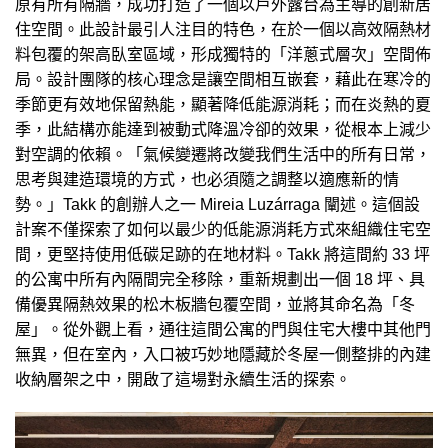
原有所有隔牆，成功打造了一個以戶外露台為主導的創新居
住空間。此設計最引人注目的特色，在於一個以高效隔熱材
料包覆的架高臥室區域，形成獨特的「洋蔥式層次」空間佈
局。設計團隊的核心理念是讓空間相互嵌套，藉此在寒冷的
季節更有效地保留熱能，顯著降低能源消耗；而在炎熱的夏
季，此結構亦能達到被動式降溫冷卻的效果，從根本上減少
對空調的依賴。「氣候變遷將改變我們生活中的所有日常，
思考與建造環境的方式，也必須隨之調整以適應新的情
勢。」Takk 的創辦人之一 Mireia Luzárraga 闡述。這個設
計案不僅探索了如何以最少的低能源消耗方式來組織住宅空
間，更堅持使用低碳足跡的在地材料。Takk 將這間約 33 坪
的公寓中所有內隔間完全移除，重新規劃出一個 18 坪、具
備優異隔熱效果的松木板牆包覆空間，並將其命名為「冬
屋」。從外觀上看，通往這間公寓的門與住宅大樓中其他門
無異，但在室內，入口被巧妙地隱藏於冬屋一側整排的內建
收納層架之中，開啟了這場對永續生活的探索。