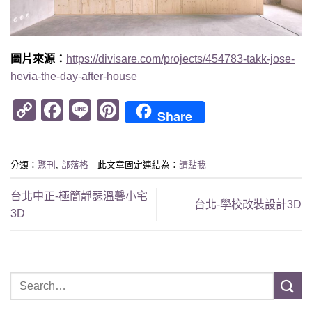
圖片來源：
https
://divisare.com/projects/454783-takk-jose-
hevia-the-day-after-house
Copy
Facebook
Line
Pinterest
Share
Link
分類：
聚刊
,
部落格
此文章固定連結為：
請點我
台北中正-極簡靜瑟溫馨小宅
台北-學校改裝設計3D
3D