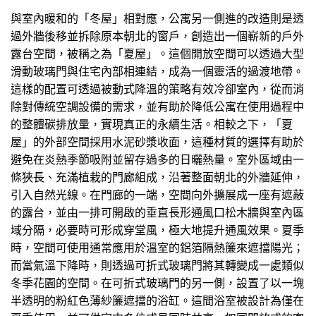
與室內暖和的「冬屋」相對應，公寓另一側進的改造則是透
過外牆後移並拆除原本朝北的窗戶，創造出一個嶄新的戶外
露台空間，被稱之為「夏屋」。這個開放空間可以透過大型
滑動玻璃門與住宅內部相連結，成為一個靈活的過渡地帶。
這樣的配置可透過被動式降溫的策略有效冷卻室內，從而消
除對傳統空調設備的需求，並有助於降低公寓在使用過程中
的整體碳排放量，實現真正的永續生活。相較之下，「夏
屋」的外部空間採用水泥砂漿收面，這種材質的選擇有助於
避免在炎熱季節吸附並留存過多的日曬熱量。室外區域由一
條狹長、充滿植栽的門廊組成，沿著整面朝北的外牆延伸，
引入自然光線。在門廊的一端，空間向外擴展成一座有遮蔽
的露台，並由一排可開啟的垂直長形通風口松木牆與室內區
域分隔，必要時可形成穿堂風，極大地提升通風效果。夏季
時，空間可使用通常應用於溫室的鋁箔隔熱簾來遮擋陽光；
而當氣溫下降時，則透過可折式玻璃門將其轉變成一處類似
冬季花園的空間。在可折式玻璃門的另一側，設置了以一塊
半透明的粉紅色薄紗簾遮擋的浴缸。這間浴室被設計為僅在