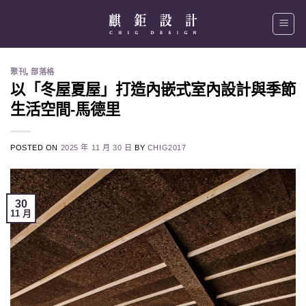
Skip
to
content
聚刊
,
部落格
以「冬屋夏屋」打造內嵌式室內設計與季節
生活空間-馬德里
POSTED ON
2025 年 11 月 30 日
BY
CHIG2017
30
11 月