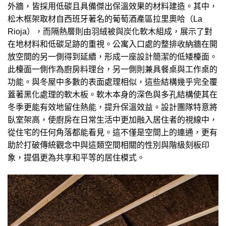
外牆，皆採用低碳且具備傑出保溫效果的材料建造。其中，
松木框架取材自西班牙著名的葡萄酒產區拉里奧哈（La
Rioja），而隔熱層則由羽絨被與炭化軟木組成，展示了對
在地材料和低碳足跡的重視。公寓入口處的整排收納牆在開
放空間的另一側得到延續，形成一座設計簡潔的低矮檯面。
此檯面一側作為廚房料理台，另一側則兼具餐桌與工作桌的
功能。與冬屋中多數的表面處理相似，這些結構幾乎完全覆
蓋著黑化處理的軟木板。軟木本身的深色與多孔結構使其在
冬季更能有效地留住熱能，提升保溫效益。設計團隊特意將
臥室架高，使廚房在日常生活中更加融入居住者的視線中，
從住宅的任何角落都能看見。這不僅是空間上的連通，更有
助於打破傳統觀念中與這類空間相關的性別與階級刻板印
象，提倡更為共享和平等的居住模式。