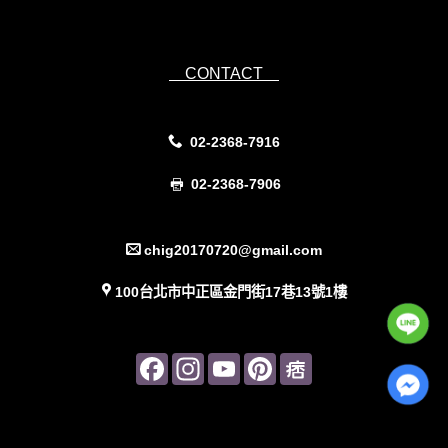
Powered by
IsForm
CONTACT
02-2368-7916
02-2368-7906
chig20170720@gmail.com
100台北市中正區金門街17巷13號1樓
Facebook
Instagram
YouTube
Pinterest
Pinterest
Channel