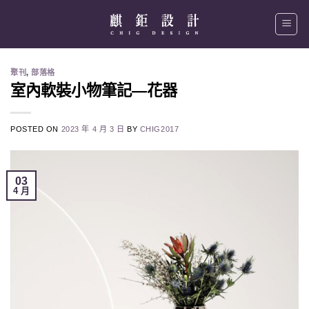
Skip
to
content
聚刊
,
部落格
室內軟裝小物筆記—花器
POSTED ON
2023 年 4 月 3 日
BY
CHIG2017
03
4 月