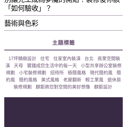
「如何驗收」？
藝術與色彩
主題標籤
17坪精緻設計
住宅
住家室內裝潢
台北
商業空間裝
潢
天母
實踐成您生活中的每一天
小型共享辦公室裝修
規劃
小宅裝修規劃
招待所
極簡風格
現代簡約風
簡
約風
簡約風格
美式風格
老屋翻新
輕工業風
退休房
裝修規劃
麒鉅將您對空間的美好想像
麒鉅設計