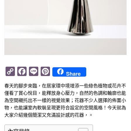
Copy
Facebook
Line
Pinterest
Share
Link
春天的腳步來臨，在居家環中境增添一些綠色植物或花卉不
僅看了賞心悅目，能釋放身心壓力，自然的色調和輪廓也能
為空間襯托出不一樣的視覺效果；花器不少人選擇的佈置小
物，也能讓室內軟裝呈現更符合設定的空間風格！今天就為
大家介紹幾個簡潔又充滿設計感的花器，。