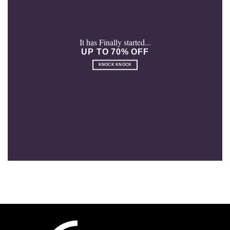
It has Finally started...
UP TO 70% OFF
KNOCK KNOCK