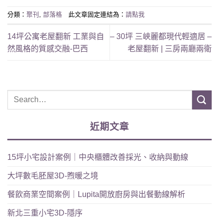
分類：
聚刊
,
部落格
此文章固定連結為：
請點我
14坪公寓老屋翻新 工業與自
– 30坪 三峽麗都現代輕適居 –
然風格的質感交融-巴西
老屋翻新 | 三房兩廳兩衛
近期文章
15坪小宅設計案例｜中央櫃體改善採光、收納與動線
大坪數毛胚屋3D-煦暖之境
餐飲商業空間案例｜Lupita開放廚房與出餐動線解析
新北三重小宅3D-隱序