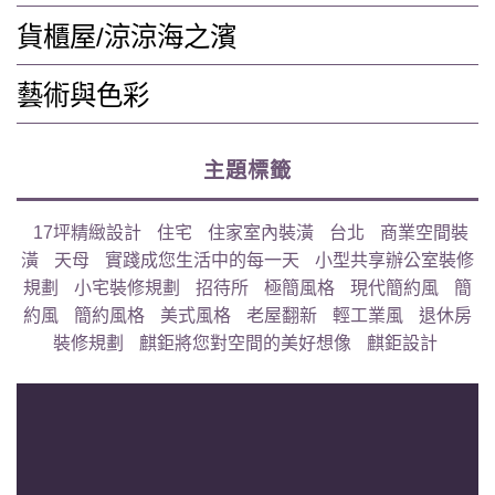
貨櫃屋/涼涼海之濱
藝術與色彩
主題標籤
17坪精緻設計
住宅
住家室內裝潢
台北
商業空間裝
潢
天母
實踐成您生活中的每一天
小型共享辦公室裝修
規劃
小宅裝修規劃
招待所
極簡風格
現代簡約風
簡
約風
簡約風格
美式風格
老屋翻新
輕工業風
退休房
裝修規劃
麒鉅將您對空間的美好想像
麒鉅設計