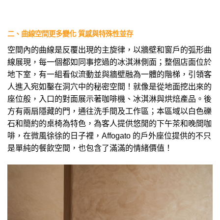
二、曲線空間更多變化 質感與特殊性並存
空間內的曲線是反覆出現的主旋律，以牆壁和窗戶的弧形曲
線展現，每一個都如同事挖過的冰淇淋側面；整個店面位於
地下室，有一組看似流動並與牆壁融為一體的階梯，引領客
人進入宛如鑿在洞穴中的秘密空間！就像是從地面挖出來的
座位般，入口的對面展示著咖啡機、冰淇淋與烘焙產品。後
方有兩扇隱藏的門，通往洗手間及工作區；本區域以白色礫
石和簡約的桌椅為特色，為客人提供悠閒的下午茶和晚間咖
啡，在微風徐徐的日子裡，Affogato 的戶外座位提供的不只
是單純的餐飲空間，也包含了滿滿的情緒價值！