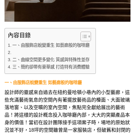
內容目錄
一、由服飾店蛻變重生 如藝廊般的咖啡廳
二、曲線空間更多變化 質感與特殊性並存
三、簡約卻帶有豪華感 打造特有消費體驗
一、由服飾店蛻變重生 如
藝廊般的咖啡廳
設計師的靈感來自過去在紐約曼哈頓小巷內的小型藝廊，這
些充滿藝術氣息的空間內有著擺放藝術品的檯面、大面玻璃
落地窗、以及空曠的室內空間，焦點完全獻給展出的藝術
品！將這樣的設計概念投入咖啡廳內部，大大的突顯產品本
身的價值！當初在設計團隊接手這項案子時，場地的原始狀
況並不好，18坪的空間雖曾是一家服裝店，但破舊和封閉的