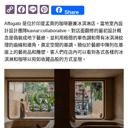
Copy
Facebook
Line
Pinterest
Share
Link
Affogato 是位於印度孟買的咖啡廳兼冰淇淋店。當地室內設
計設計團隊kaviar:collaborative，對店面翻修的最初設計概
念是偽裝成地下藝廊，並利用極簡的單色調和帶有冰淇淋紋
理的曲線和邊角，奠定空間的基調。類似於藝廊中陳列在基
座上的藝術品和雕塑，客人們在店內可以看到各式各樣的冰
淇淋和咖啡以宛如收藏品般的方式呈現。