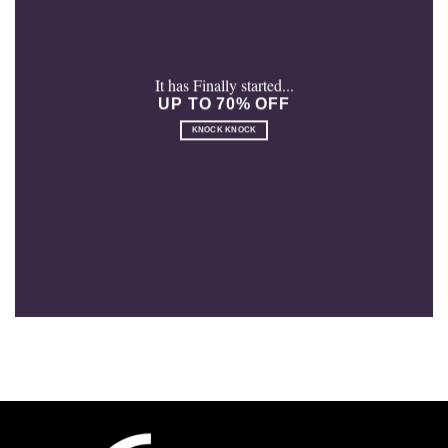
It has Finally started...
UP TO 70% OFF
KNOCK KNOCK