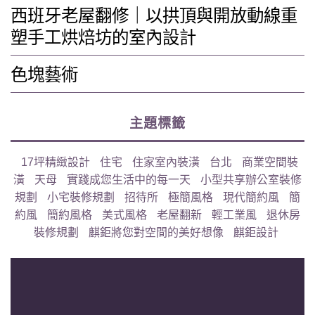
西班牙老屋翻修｜以拱頂與開放動線重
塑手工烘焙坊的室內設計
色塊藝術
主題標籤
17坪精緻設計
住宅
住家室內裝潢
台北
商業空間裝
潢
天母
實踐成您生活中的每一天
小型共享辦公室裝修
規劃
小宅裝修規劃
招待所
極簡風格
現代簡約風
簡
約風
簡約風格
美式風格
老屋翻新
輕工業風
退休房
裝修規劃
麒鉅將您對空間的美好想像
麒鉅設計