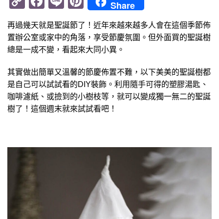
Copy
Facebook
Line
Pinterest
Share
Link
再過幾天就是聖誕節了！近年來越來越多人會在這個季節佈
置辦公室或家中的角落，享受節慶氛圍。但外面買的聖誕樹
總是一成不變，看起來大同小異。
其實做出簡單又溫馨的節慶佈置不難，以下美美的聖誕樹都
是自己可以試試看的DIY裝飾。利用隨手可得的塑膠湯匙、
咖啡濾紙、或撿到的小樹枝等，就可以變成獨一無二的聖誕
樹了！這個週末就來試試看吧！