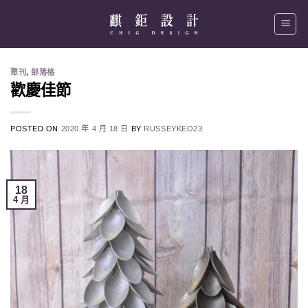
Skip
to
content
聚刊
,
部落格
歡慶佳節
POSTED ON
2020 年 4 月 18 日
BY
RUSSEYKEO23
18
4 月