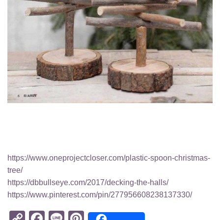
https://www.oneprojectcloser.com/plastic-spoon-christmas-
tree/
https://dbbullseye.com/2017/decking-the-halls/
https://www.pinterest.com/pin/277956608238137330/
Copy
Facebook
Line
Pinterest