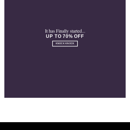
It has Finally started...
UP TO 70% OFF
KNOCK KNOCK