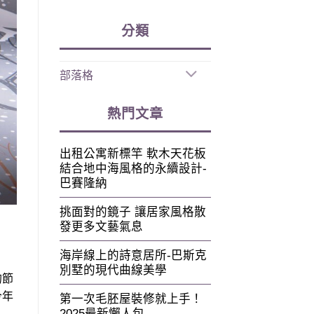
分類
部落格
熱門文章
出租公寓新標竿 軟木天花板
結合地中海風格的永續設計-
巴賽隆納
挑面對的鏡子 讓居家風格散
發更多文藝氣息
海岸線上的詩意居所-巴斯克
別墅的現代曲線美學
的節
今年
第一次毛胚屋裝修就上手！
2025最新懶人包