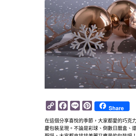
Copy
Facebook
Line
Pinterest
Share
Link
在這個分享喜悅的季節，大家都愛的巧克
慶包裝呈現。不論是彩球、倒數日曆盒、
聖誕，大家都來找找美麗又應景的包裝吧