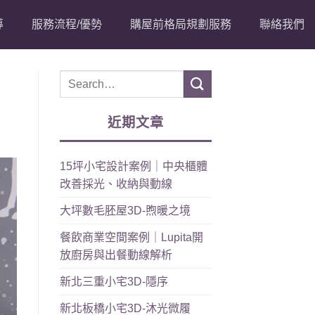
導
服務流程/優勢
購屋前格局規劃服務
聯絡我們
近期文章
15坪小宅設計案例｜中央櫃體
改善採光、收納與動線
大坪數毛胚屋3D-煦暖之境
餐飲商業空間案例｜Lupita開
放廚房與出餐動線解析
新北三重小宅3D-隱序
新北板橋小宅3D-沐光微履