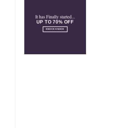
It has Finally started...
UP TO 70% OFF
KNOCK KNOCK