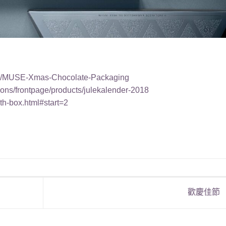
793/MUSE-Xmas-Chocolate-Packaging
tions/frontpage/products/julekalender-2018
th-box.html#start=2
歡慶佳節