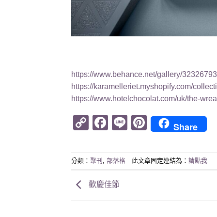
https://www.behance.net/gallery/32326
https://karamelleriet.myshopify.com/collec
https://www.hotelchocolat.com/uk/the-wrea
Copy
Facebook
Line
Pinterest
Share
Link
分類：
聚刊
,
部落格
此文章固定連結為：
請點我
歡慶佳節