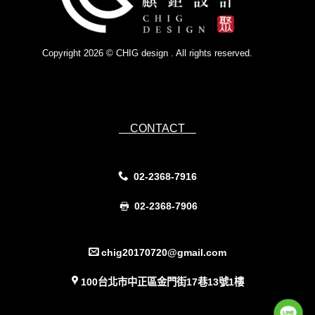
Copyright 2026 © CHIG design . All rights reserved.
Powered by
IsForm
CONTACT
02-2368-7916
02-2368-7906
chig20170720@gmail.com
100台北市中正區金門街17巷13號1樓