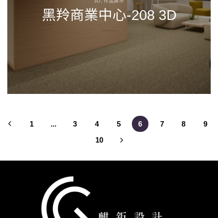
3D, 作品展示
黑羚商業中心-208 3D
1
...
3
4
5
6
7
8
9
10