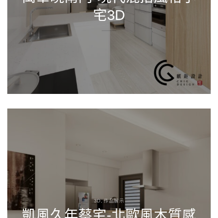
宅3D
3D, 作品展示
凱風久年蔡宅-北歐風木質感