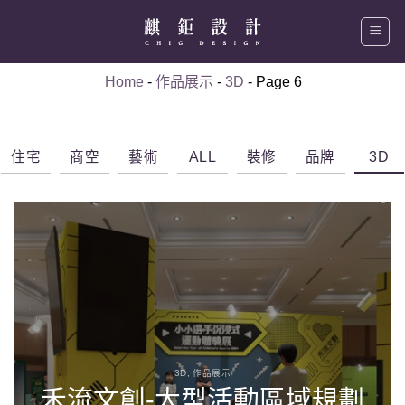
Skip
to
content
Home
-
作品展示
-
3D
-
Page 6
住宅
商空
藝術
ALL
裝修
品牌
3D
3D, 作品展示
禾流文創-大型活動區域規劃