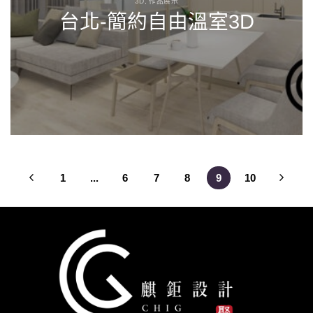
3D, 作品展示
台北-簡約自由溫室3D
1
...
6
7
8
9
10