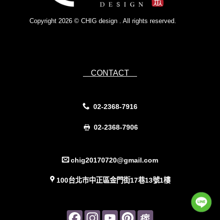
Copyright 2026 © CHIG design . All rights reserved.
Powered by
IsForm
CONTACT
02-2368-7916
02-2368-7906
chig20170720@gmail.com
100台北市中正區金門街17巷13號1樓
Facebook
Instagram
YouTube
Pinterest
Pinterest