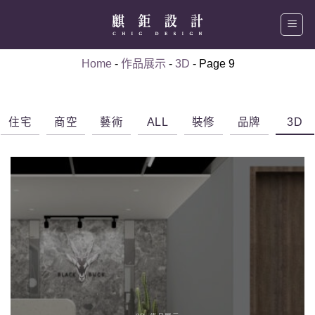
Skip
to
content
Home
-
作品展示
-
3D
-
Page 9
住宅
商空
藝術
ALL
裝修
品牌
3D