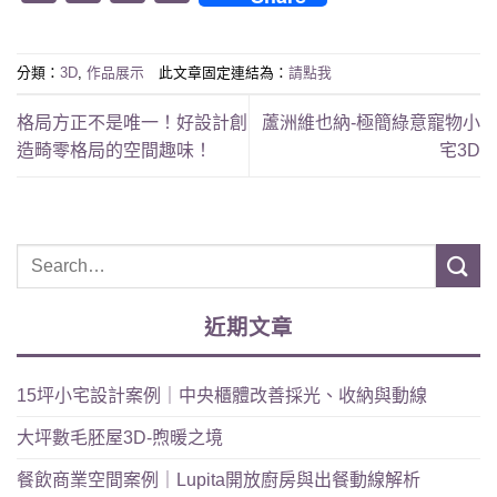
Link
分類：
3D
,
作品展示
此文章固定連結為：
請點我
格局方正不是唯一！好設計創
蘆洲維也納-極簡綠意寵物小
造畸零格局的空間趣味！
宅3D
近期文章
15坪小宅設計案例｜中央櫃體改善採光、收納與動線
大坪數毛胚屋3D-煦暖之境
餐飲商業空間案例｜Lupita開放廚房與出餐動線解析