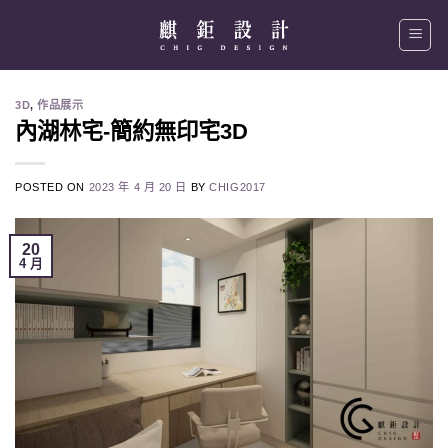
Skip
to
content
3D
,
作品展示
內湖林宅-簡約無印宅3D
POSTED ON
2023 年 4 月 20 日
BY
CHIG2017
20
4 月