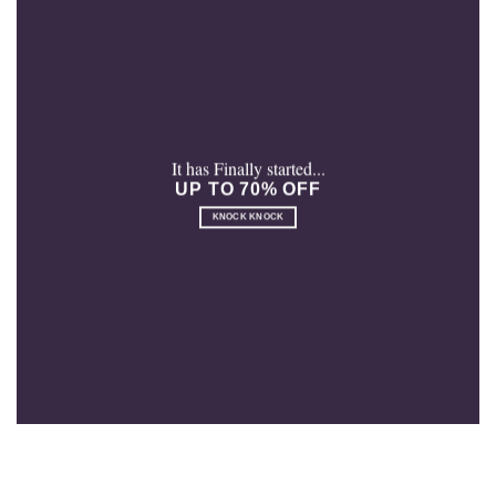
It has Finally started...
UP TO 70% OFF
KNOCK KNOCK