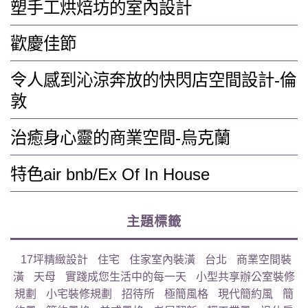
塑手工烘焙坊的室內設計
歡慶佳節
令人感到沁涼奔放的快閃店空間設計-倫
敦
治癒身心靈的商業空間-烏克蘭
特色air bnb/Ex Of In House
主題標籤
17坪精緻設計
住宅
住家室內裝潢
台北
商業空間裝
潢
天母
實踐成您生活中的每一天
小型共享辦公室裝修
規劃
小宅裝修規劃
招待所
極簡風格
現代簡約風
簡