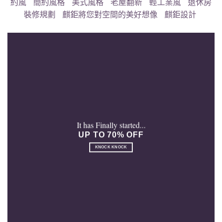
約風
簡約風格
美式風格
老屋翻新
輕工業風
退休房
裝修規劃
麒鉅將您對空間的美好想像
麒鉅設計
It has Finally started...
UP TO 70% OFF
KNOCK KNOCK