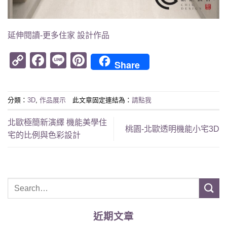
延伸閱讀-更多住家 設計作品
Copy
Facebook
Line
Pinterest
Share
Link
分類：
3D
,
作品展示
此文章固定連結為：
請點我
北歐極簡新演繹 機能美學住
桃園-北歐透明機能小宅3D
宅的比例與色彩設計
近期文章