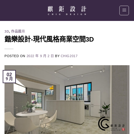
Skip
to
content
3D
,
作品展示
鍇樂設計-現代風格商業空間3D
POSTED ON
2022 年 9 月 2 日
BY
CHIG2017
02
9 月