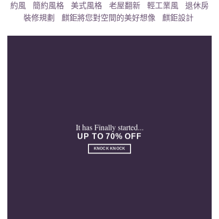
約風
簡約風格
美式風格
老屋翻新
輕工業風
退休房
裝修規劃
麒鉅將您對空間的美好想像
麒鉅設計
It has Finally started...
UP TO 70% OFF
KNOCK KNOCK