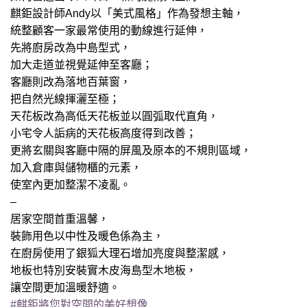
麒鉅設計師Andy以「美式風格」作為發想主軸，
統整顧客一家最常使用的動線進行延伸，
先將廚房改為中島型式，
加大走道並視覺延伸至客廳；
客廳則改為落地百葉窗，
把自然光線揮灑至極；
天花板改為高低天花板並以圓弧取代直角，
小宅令人詬病的天花板高度得到改善；
更將玄關與客廳中隔的屏風及原本的不規則區域，
加入倉庫與儲物櫃的元素，
使室內更加整潔不凌亂。
–
居家空間首重溫馨，
裝飾用色以中性及暖色係為主，
在廚房使用了銀狐大理石增加亮度與整潔感，
地板也特別安裝實木皮海島型木地板，
讓空間更加溫暖舒適。
#麒鉅將您對空間的美好想像