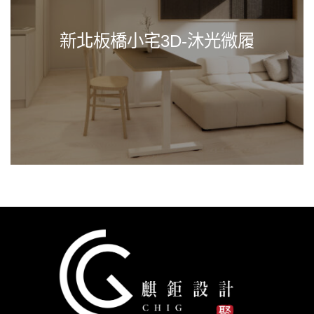
新北板橋小宅3D-沐光微履