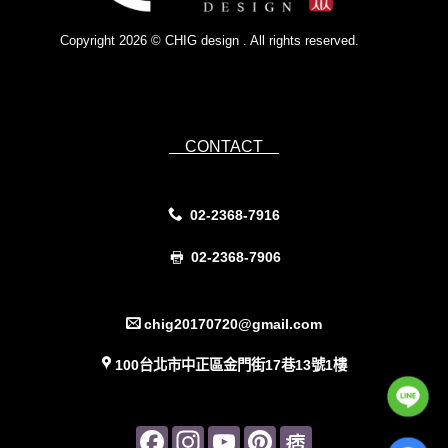
Copyright 2026 © CHIG design . All rights reserved.
Powered by
IsForm
CONTACT
02-2368-7916
02-2368-7906
chig20170720@gmail.com
100台北市中正區金門街17巷13號1樓
Facebook
Instagram
YouTube
Pinterest
Pinterest