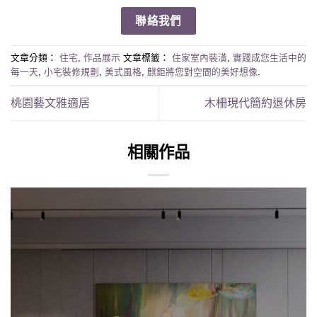
聯絡我們
文章分類：
住宅
,
作品展示
文章標籤：
住家室內裝潢
,
實踐成您生活中的
每一天
,
小宅裝修規劃
,
美式風格
,
麒鉅將您對空間的美好想像
.
桃園藝文雅適居
木柵現代簡約退休房
相關作品