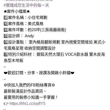
#實踐成您生活中的每一天
🛎案件小檔案🛎
1️⃣案件名稱：小住宅規劃
2️⃣案件風格：美式風格
3️⃣案件坪數：約20坪(三房兩廳兩衛)
4️⃣設計師： Andy
5️⃣設計重點： 室內格局翻新規劃 室內視覺空間增加 美式小
宅風格呈現 收納空間調整設計
6️⃣特別介紹料材： 銀狐天然大理石 VOCA飲水器 實木皮海
島型木地板
–
❤️歡迎訂閱、分享、按讚及開啟小鈴鐺❤️
–
⚙️快加入我們的FB粉絲專頁⚙️
最新裝潢設計作品資訊、
最實用的裝修小知識一手掌握！
👉
https://lihi1.cc/uy8Y5
–