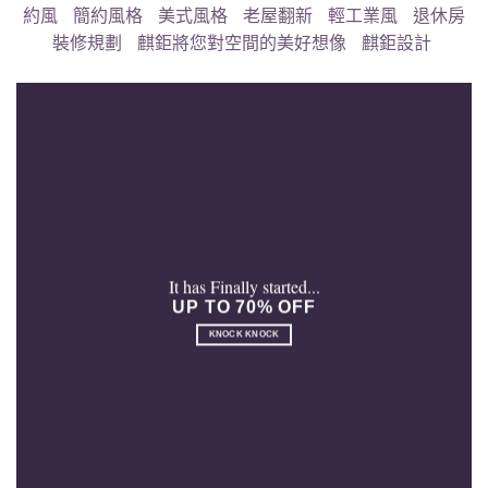
約風
簡約風格
美式風格
老屋翻新
輕工業風
退休房
裝修規劃
麒鉅將您對空間的美好想像
麒鉅設計
It has Finally started...
UP TO 70% OFF
KNOCK KNOCK