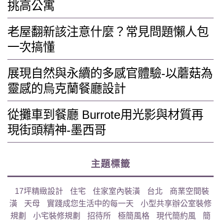
挑高公寓
老屋翻新該注意什麼？常見問題懶人包
一次搞懂
展現自然與永續的多感官體驗-以蘑菇為
靈感的烏克蘭餐廳設計
從攤車到餐廳 Burrote用光影與材質再
現街頭精神-墨西哥
主題標籤
17坪精緻設計
住宅
住家室內裝潢
台北
商業空間裝
潢
天母
實踐成您生活中的每一天
小型共享辦公室裝修
規劃
小宅裝修規劃
招待所
極簡風格
現代簡約風
簡