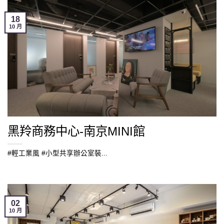
18
10 月
黑羚商務中心-南京MINI館
#輕工業風 #小型共享辦公室裝...
02
10 月