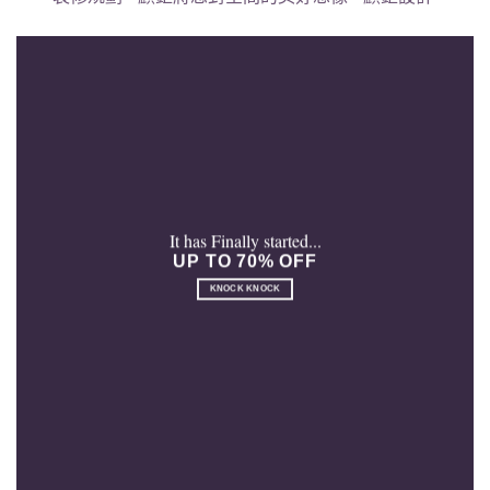
It has Finally started...
UP TO 70% OFF
KNOCK KNOCK