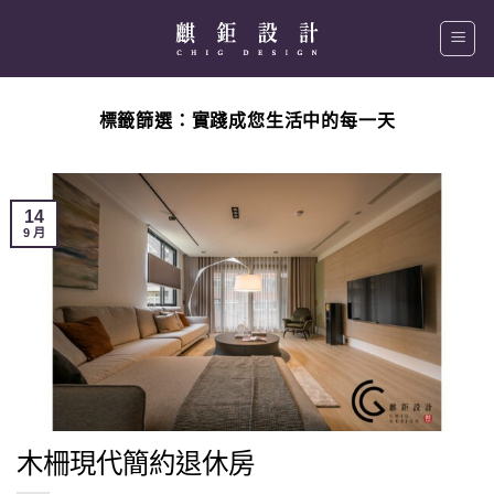
Skip
to
content
標籤篩選：
實踐成您生活中的每一天
14
9 月
木柵現代簡約退休房