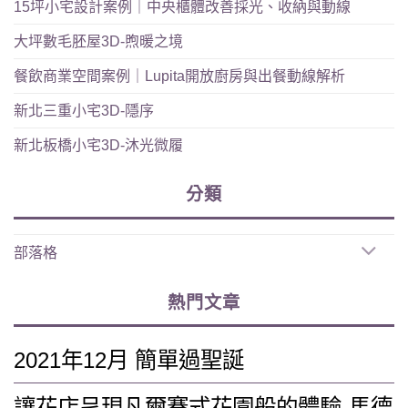
15坪小宅設計案例｜中央櫃體改善採光、收納與動線
大坪數毛胚屋3D-煦暖之境
餐飲商業空間案例｜Lupita開放廚房與出餐動線解析
新北三重小宅3D-隱序
新北板橋小宅3D-沐光微履
分類
部落格
熱門文章
2021年12月 簡單過聖誕
讓花店呈現凡爾賽式花園般的體驗-馬德