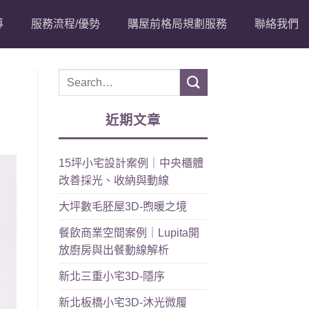
導
服務流程/優勢
購屋前格局規劃服務
聯絡我們
近期文章
15坪小宅設計案例｜中央櫃體
改善採光、收納與動線
大坪數毛胚屋3D-煦暖之境
餐飲商業空間案例｜Lupita開
放廚房與出餐動線解析
新北三重小宅3D-隱序
新北板橋小宅3D-沐光微履