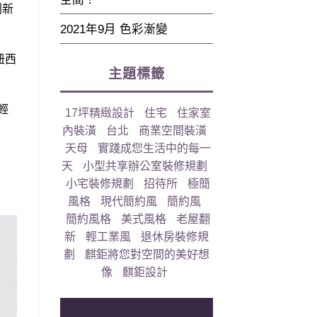
創新
2021年9月 色彩漸變
紐西
主題標籤
輕
17坪精緻設計
住宅
住家室
內裝潢
台北
商業空間裝潢
天母
實踐成您生活中的每一
天
小型共享辦公室裝修規劃
小宅裝修規劃
招待所
極簡
風格
現代簡約風
簡約風
簡約風格
美式風格
老屋翻
新
輕工業風
退休房裝修規
劃
麒鉅將您對空間的美好想
像
麒鉅設計