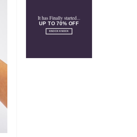
It has Finally started...
UP TO 70% OFF
KNOCK KNOCK