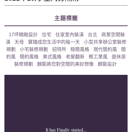
主題標籤
17坪精緻設計
住宅
住家室內裝潢
台北
商業空間裝
潢
天母
實踐成您生活中的每一天
小型共享辦公室裝修
規劃
小宅裝修規劃
招待所
極簡風格
現代簡約風
簡
約風
簡約風格
美式風格
老屋翻新
輕工業風
退休房
裝修規劃
麒鉅將您對空間的美好想像
麒鉅設計
It has Finally started...