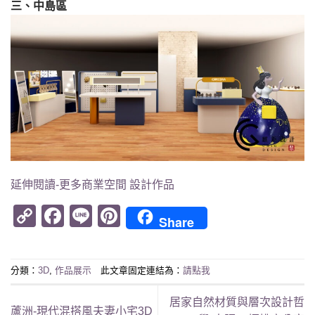
三、中島區
延伸閱讀-更多商業空間 設計作品
Copy
Facebook
Line
Pinterest
Share
Link
分類：
3D
,
作品展示
此文章固定連結為：
請點我
居家自然材質與層次設計哲
蘆洲-現代混搭風夫妻小宅3D