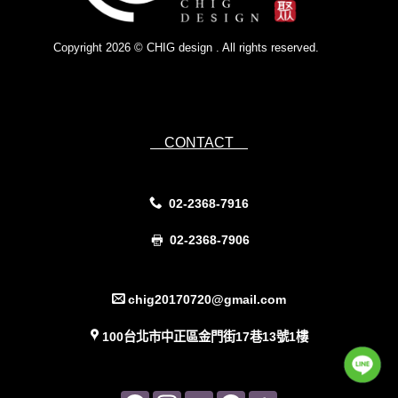
Copyright 2026 © CHIG design . All rights reserved.
Powered by
IsForm
CONTACT
02-2368-7916
02-2368-7906
chig20170720@gmail.com
100台北市中正區金門街17巷13號1樓
Facebook
Instagram
YouTube
Pinterest
Pinterest