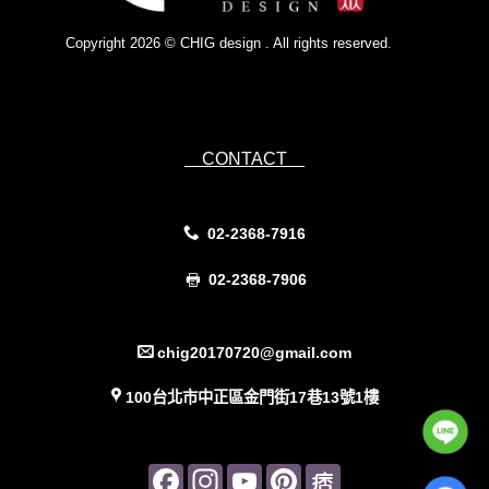
Copyright 2026 © CHIG design . All rights reserved.
Powered by
IsForm
CONTACT
02-2368-7916
02-2368-7906
chig20170720@gmail.com
100台北市中正區金門街17巷13號1樓
Facebook
Instagram
YouTube
Pinterest
Pinterest