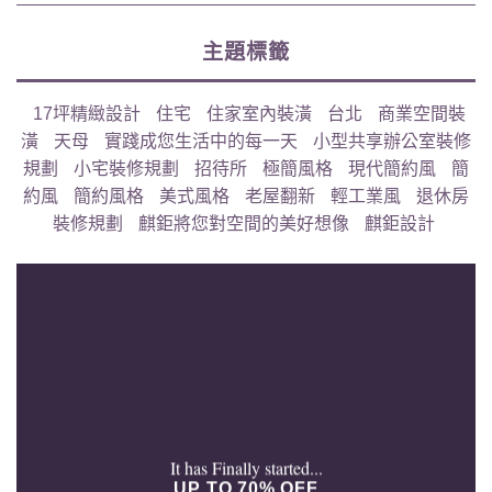
主題標籤
17坪精緻設計
住宅
住家室內裝潢
台北
商業空間裝
潢
天母
實踐成您生活中的每一天
小型共享辦公室裝修
規劃
小宅裝修規劃
招待所
極簡風格
現代簡約風
簡
約風
簡約風格
美式風格
老屋翻新
輕工業風
退休房
裝修規劃
麒鉅將您對空間的美好想像
麒鉅設計
It has Finally started...
UP TO 70% OFF