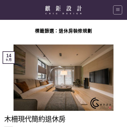
Skip
to
content
標籤篩選：
退休房裝修規劃
14
9 月
木柵現代簡約退休房