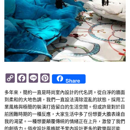
Copy
Facebook
Line
Pinterest
Share
Link
多年來，簡約一直是時尚室內設計的代名詞。從白淨的牆面
到柔和的大地色調，我們一直設法清除混亂的狀態，採用工
業風格與極簡的裝潢打造留白的生活空間。但或許是對於目
前困難時期的一種反應，大家生活中多了份想要大膽表達自
我的渴望。一種想要顛覆傳統的情緒正在上升，激發了我們
的創造力。俏皮設計風格賦予室內設計更多的歡樂與可能