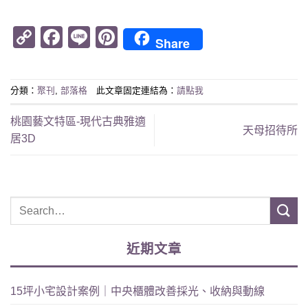
Copy
Facebook
Line
Pinterest
Share
Link
分類：
聚刊
,
部落格
此文章固定連結為：
請點我
桃園藝文特區-現代古典雅適
天母招待所
居3D
近期文章
15坪小宅設計案例｜中央櫃體改善採光、收納與動線