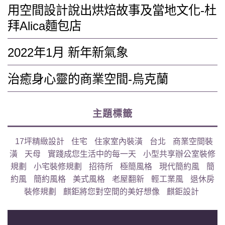
用空間設計說出烘焙故事及當地文化-杜
拜Alica麵包店
2022年1月 新年新氣象
治癒身心靈的商業空間-烏克蘭
主題標籤
17坪精緻設計
住宅
住家室內裝潢
台北
商業空間裝
潢
天母
實踐成您生活中的每一天
小型共享辦公室裝修
規劃
小宅裝修規劃
招待所
極簡風格
現代簡約風
簡
約風
簡約風格
美式風格
老屋翻新
輕工業風
退休房
裝修規劃
麒鉅將您對空間的美好想像
麒鉅設計