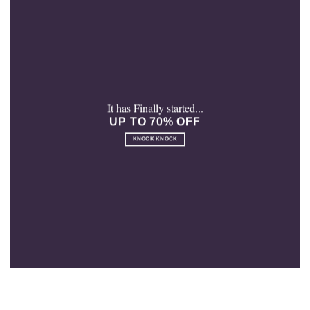
It has Finally started...
UP TO 70% OFF
KNOCK KNOCK