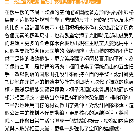
二、充足室內收納 無把手衣櫃與樓中樓私領域規劃
在樓中樓的下層，整體的空間配置圍繞著方形的榻榻米網格
展開，這個設計規劃主導了房間的尺寸、門的配置以及木作
的比例。設計團隊表示，使用榻榻米不僅有效地訂定了房內
各個元素的標準尺寸，也為臥室增添了光腳時足部能感受到
的溫暖。更多的染色樺木合板也出現在主臥室與嬰兒房中，
兩個空間都設有頂天立地的收納櫃體。大面積的衣櫃不僅提
供了足夠的收納機能，更完美詮釋了極簡與實用的平衡。為
了保持空間中是覺得的清爽，櫃門捨棄了傳統凸出的五金把
手，改以俐落的圓形開孔設計來維持立面的平整。設計師更
巧妙地在床鋪旁的櫃體中設計方形凹槽，取代了獨立的床頭
櫃，既滿足機能又顯得輕盈。櫃子溫潤的木質調與地面的榻
榻米相互呼應，營造出寧靜且祥和的休憩氛圍。 樓梯間的
下半部也運用同樣的材質做出了延伸。對設計團隊來說，這
個公寓中的樓梯不僅是動線，更是核心的連結通道，將睡
眠、工作與日常生活串聯成一個連續的場景。樓梯間內自然
光與人造光相互交織，更進一步強化了空間的連續感。