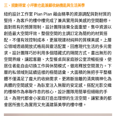
三、規劃得當 小坪數也能兼顧收納機能與生活美學
紐約設計工作室 Plan Plan 藉由精準的資源調配與對材質的
堅持，為客戶的樓中樓完成了兼具實用與美感的空間翻修。
面對既有的預算限制，設計團隊捨棄全面重塑，集中資源以
創造最大空間坪效。整個空間的主調訂定為簡約的材質搭
配，不僅有效控制成本，更展現建材純粹的質樸美感。上層
公領域透過開放式格局與靈活配置，回應現代生活的多元需
求。設計團隊巧妙利用多個隱藏式的隔間方式，畫出無形的
空間界線，讓起客廳、大型餐桌與家庭辦公室流暢銜接，使
居住者能自由切換工作與休閒模式，徹底釋放空間潛力。下
層的私領域則延續這樣的極簡語彙，大面積的無把手平整櫃
體不僅滿足了龐大的收納需求，更將斷捨離的清爽精神化為
具體的空間感受，為臥室注入無壓的安定感。搭配光影交織
的樓梯作為串聯作息的核心，設計團隊用簡單但細緻的手
法，為現代都會小家庭打造出理想的生活空間，讓緊湊的都
會居所進化為實用又充滿建築美學的樓中樓。