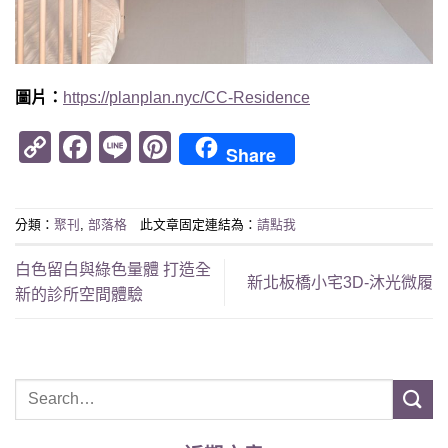
圖片：
https
://planplan.nyc/CC-Residence
Copy
Facebook
Line
Pinterest
Share
Link
分類：
聚刊
,
部落格
此文章固定連結為：
請點我
白色留白與綠色量體 打造全
新北板橋小宅3D-沐光微履
新的診所空間體驗