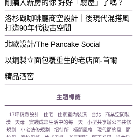
剛購入新房的你 好好「驗屋」了嗎？
洛杉磯咖啡廳商空設計｜後現代混搭風
打造90年代復古空間
北歐設計/The Pancake Social
以鋼製立面包覆重生的老店面-首爾
精品酒窖
主題標籤
17坪精緻設計
住宅
住家室內裝潢
台北
商業空間裝
潢
天母
實踐成您生活中的每一天
小型共享辦公室裝修
規劃
小宅裝修規劃
招待所
極簡風格
現代簡約風
簡