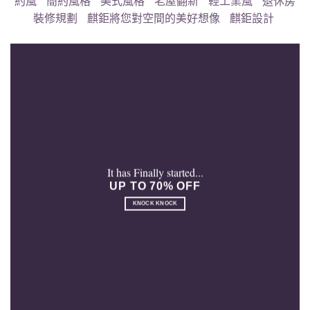
約風
簡約風格
美式風格
老屋翻新
輕工業風
退休房
裝修規劃
麒鉅將您對空間的美好想像
麒鉅設計
It has Finally started...
UP TO 70% OFF
KNOCK KNOCK