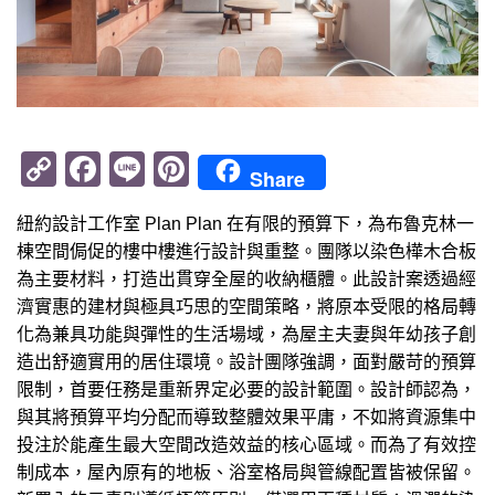
Copy
Facebook
Line
Pinterest
Share
Link
紐約設計工作室 Plan Plan 在有限的預算下，為布魯克林一
棟空間侷促的樓中樓進行設計與重整。團隊以染色樺木合板
為主要材料，打造出貫穿全屋的收納櫃體。此設計案透過經
濟實惠的建材與極具巧思的空間策略，將原本受限的格局轉
化為兼具功能與彈性的生活場域，為屋主夫妻與年幼孩子創
造出舒適實用的居住環境。設計團隊強調，面對嚴苛的預算
限制，首要任務是重新界定必要的設計範圍。設計師認為，
與其將預算平均分配而導致整體效果平庸，不如將資源集中
投注於能產生最大空間改造效益的核心區域。而為了有效控
制成本，屋內原有的地板、浴室格局與管線配置皆被保留。