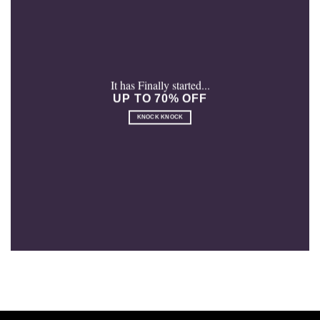
It has Finally started...
UP TO 70% OFF
KNOCK KNOCK