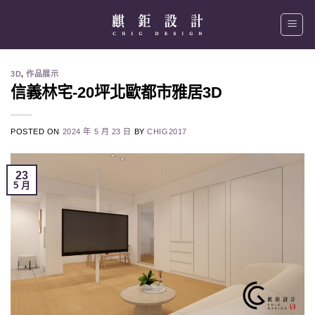
Skip
to
content
3D
,
作品展示
信義林宅-20坪北歐都市雅居3D
POSTED ON
2024 年 5 月 23 日
BY
CHIG2017
23
5 月