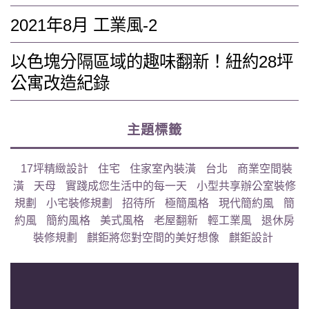
2021年8月 工業風-2
以色塊分隔區域的趣味翻新！紐約28坪
公寓改造紀錄
主題標籤
17坪精緻設計
住宅
住家室內裝潢
台北
商業空間裝
潢
天母
實踐成您生活中的每一天
小型共享辦公室裝修
規劃
小宅裝修規劃
招待所
極簡風格
現代簡約風
簡
約風
簡約風格
美式風格
老屋翻新
輕工業風
退休房
裝修規劃
麒鉅將您對空間的美好想像
麒鉅設計