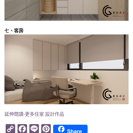
七、客房
延伸閱讀-更多住家 設計作品
Copy
Facebook
Line
Pinterest
Share