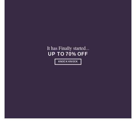
It has Finally started...
UP TO 70% OFF
KNOCK KNOCK