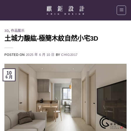
Skip
to
content
3D
,
作品展示
土城力馥紘-極簡木紋自然小宅3D
POSTED ON
2025 年 6 月 10 日
BY
CHIG2017
10
6 月