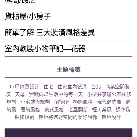
極簡/飯店
貨櫃屋/小房子
簡單了解 三大裝潢風格差異
室內軟裝小物筆記—花器
主題標籤
17坪精緻設計
住宅
住家室內裝潢
台北
商業空間裝
潢
天母
實踐成您生活中的每一天
小型共享辦公室裝修
規劃
小宅裝修規劃
招待所
極簡風格
現代簡約風
簡
約風
簡約風格
美式風格
老屋翻新
輕工業風
退休房
裝修規劃
麒鉅將您對空間的美好想像
麒鉅設計