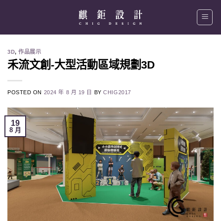
Skip
to
content
3D
,
作品展示
禾流文創-大型活動區域規劃3D
POSTED ON
2024 年 8 月 19 日
BY
CHIG2017
19
8 月