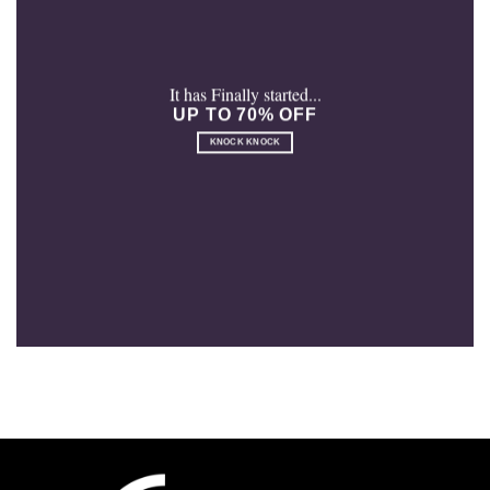
It has Finally started...
UP TO 70% OFF
KNOCK KNOCK