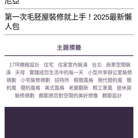
尼亞
第一次毛胚屋裝修就上手！2025最新懶
人包
主題標籤
17坪精緻設計
住宅
住家室內裝潢
台北
商業空間裝
潢
天母
實踐成您生活中的每一天
小型共享辦公室裝修
規劃
小宅裝修規劃
招待所
極簡風格
現代簡約風
簡
約風
簡約風格
美式風格
老屋翻新
輕工業風
退休房
裝修規劃
麒鉅將您對空間的美好想像
麒鉅設計