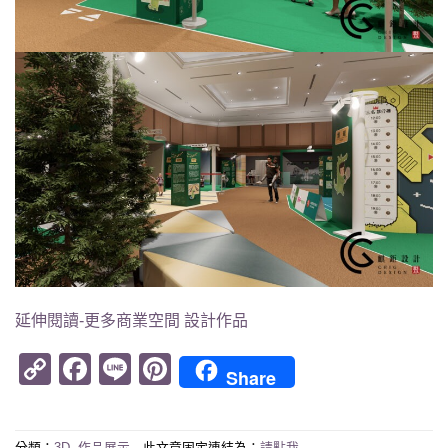
延伸閱讀-更多商業空間 設計作品
Copy
Facebook
Line
Pinterest
Share
Link
分類：
3D
,
作品展示
此文章固定連結為：
請點我