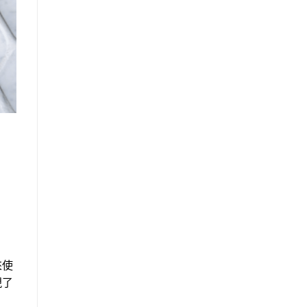
來使
現了