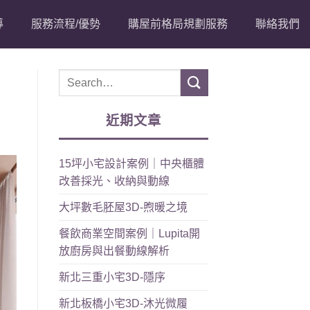
導
服務流程/優勢
購屋前格局規劃服務
聯絡我們
近期文章
15坪小宅設計案例｜中央櫃體
改善採光、收納與動線
大坪數毛胚屋3D-煦暖之境
餐飲商業空間案例｜Lupita開
放廚房與出餐動線解析
新北三重小宅3D-隱序
新北板橋小宅3D-沐光微履