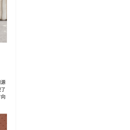
用源
現了
方向