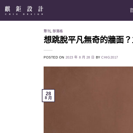
Skip
to
content
聚刊
,
部落格
想跳脫平凡無奇的牆面？
POSTED ON
2023 年 8 月 28 日
BY
CHIG2017
28
8 月