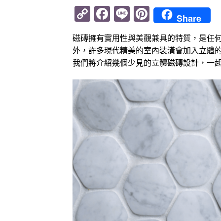
Copy
Facebook
Line
Pinterest
Share
Link
磁磚擁有實用性與美觀兼具的特質，是任
外，許多現代精美的室內裝潢會加入立體
我們將介紹幾個少見的立體磁磚設計，一