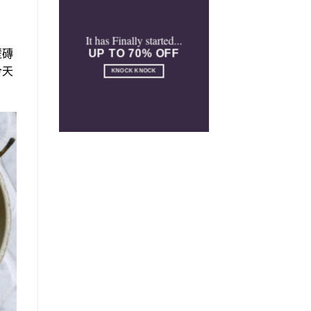
It has Finally started...
UP TO 70% OFF
壁磚
今天
KNOCK KNOCK