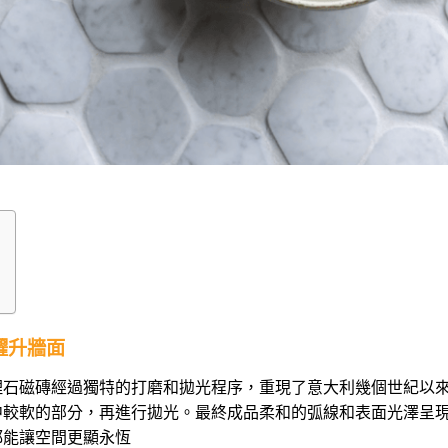
躍升牆面
i 的仿舊大理石磁磚經過獨特的打磨和拋光程序，重現了意大利幾個世紀以
中較軟的部分，再進行拋光。最終成品柔和的弧線和表面光澤呈
都能讓空間更顯永恆